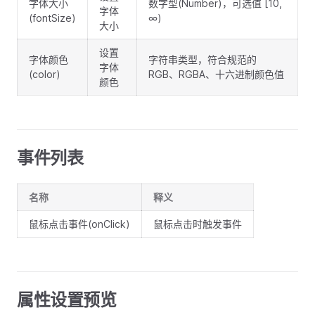
字体大小
数字型(Number)，可选值 [10,
字体
(fontSize)
∞)
大小
设置
字体颜色
字符串类型，符合规范的
字体
(color)
RGB、RGBA、十六进制颜色值
颜色
事件列表
名称
释义
鼠标点击事件(onClick)
鼠标点击时触发事件
属性设置预览