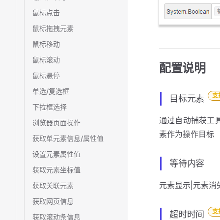
鼠标点击
鼠标拖拽元素
鼠标移动
鼠标滚动
配置说明
鼠标悬停
单选/复选框
支
目标元素
下拉框选择
通过自动捕获工具
浏览器页面操作
素作为操作目标
获取单元素信息/属性值
设置元素属性值
等待内容
获取元素坐标值
元素显示|元素消
获取关联元素
获取网页信息
支
超时时间
获取滚动条信息