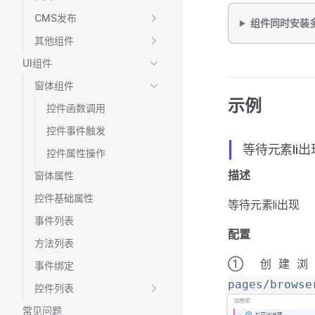
CMS发布
组件同时安装
其他组件
UI组件
窗体组件
示例
控件函数调用
控件事件触发
等待元素li出
控件属性操作
描述
窗体属性
控件基础属性
等待元素li出现
事件列表
配置
方法列表
① 创建
事件绑定
pages/browse
控件列表
常见问题