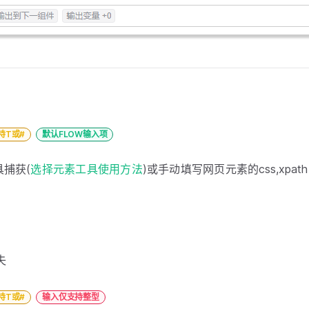
持T或#
默认FLOW输入项
捕获(
选择元素工具使用方法
)或手动填写网页元素的css,xpa
失
持T或#
输入仅支持整型