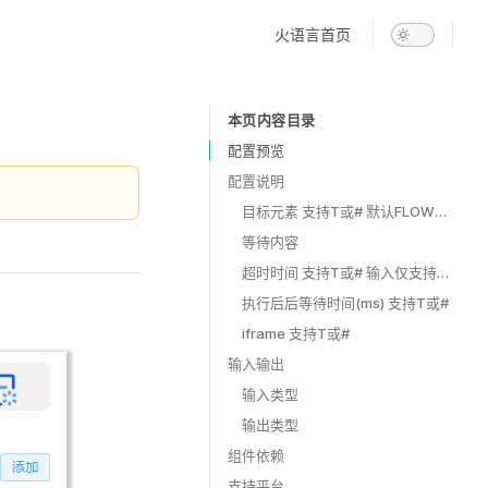
Main Navigation
火语言首页
本页内容目录
Table of Contents for current page
配置预览
配置说明
目标元素 支持T或# 默认FLOW输入项
等待内容
超时时间 支持T或# 输入仅支持整型
执行后后等待时间(ms) 支持T或#
iframe 支持T或#
输入输出
输入类型
输出类型
组件依赖
支持平台