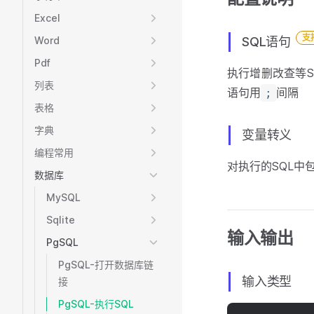
Excel
支
Word
SQL语句
Pdf
执行增删改查等S
列表
语句用
间隔
;
表格
字典
变量转义
编程常用
对执行的SQL中
数据库
MySQL
Sqlite
输入输出
PgSQL
PgSQL-打开数据库链
输入类型
接
PgSQL-执行SQL