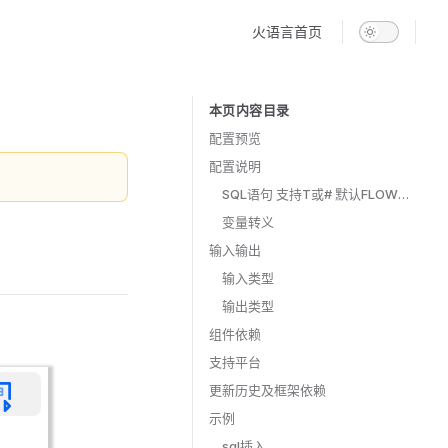
Main Navigation
火语言首页
本页内容目录
Table of Contents for current page
配置预览
配置说明
SQL语句 支持T或# 默认FLOW输入项
变量转义
输入输出
输入类型
输出类型
组件依赖
支持平台
更新历史及框架依赖
示例
sql插入