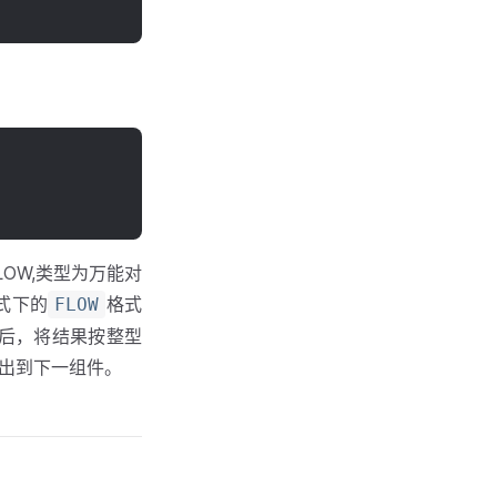
OW,类型为万能对
式下的
格式
FLOW
理后，将结果按整型
ble)输出到下一组件。