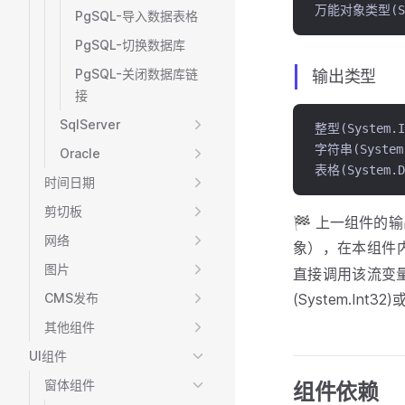
万能对象类型(Sys
PgSQL-导入数据表格
PgSQL-切换数据库
PgSQL-关闭数据库链
输出类型
接
SqlServer
整型(System.I
字符串(System.
Oracle
表格(System.D
时间日期
剪切板
🏁 上一组件的
网络
象），在本组件
图片
直接调用该流变
CMS发布
(System.Int3
其他组件
UI组件
窗体组件
组件依赖