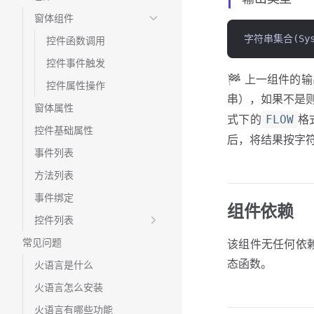
窗体组件
字符串集合(Syste
控件函数调用
控件事件触发
🏁 上一组件的
控件属性操作
串），如果不是
窗体属性
式下的
格
FLOW
控件基础属性
后，将结果按字符串集合(
事件列表
方法列表
事件绑定
组件依赖
控件列表
常见问题
该组件无任何依
态函数。
火语言是什么
火语言怎么安装
火语言有哪些功能