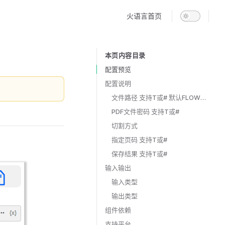
Main Navigation
火语言首页
本页内容目录
Table of Contents for current page
配置预览
配置说明
文件路径 支持T或# 默认FLOW输入项
PDF文件密码 支持T或#
切割方式
指定页码 支持T或#
保存结果 支持T或#
输入输出
输入类型
输出类型
组件依赖
支持平台