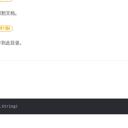
切割文档。
持T或#
存到此目录。
String)