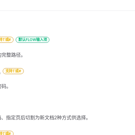
持T或#
默认FLOW输入项
的完整路径。
支持T或#
码
密码。
档、指定页后切割为新文档2种方式供选择。
持T或#