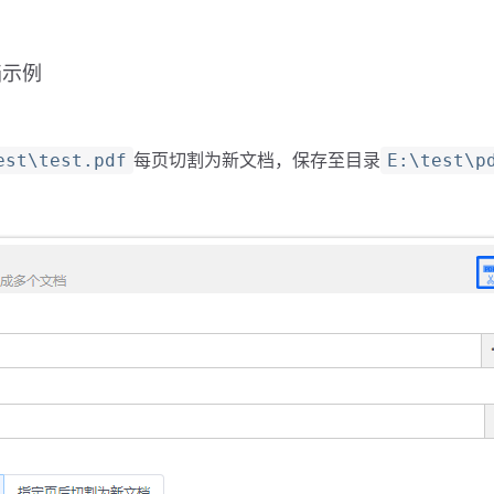
档示例
每页切割为新文档，保存至目录
est\test.pdf
E:\test\p