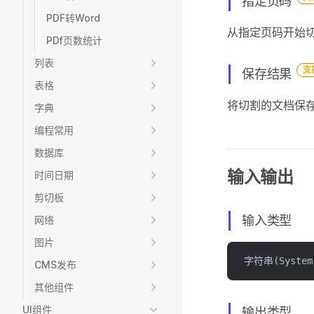
指定页码
PDF转Word
从指定页码开始
PDf页数统计
列表
支
保存结果
表格
将切割的文档保
字典
编程常用
数据库
输入输出
时间日期
剪切板
输入类型
网络
图片
字符串(System.
CMS发布
其他组件
UI组件
输出类型