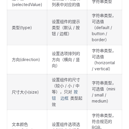
字符串类型
(selectedValue)
列表中对应的值
字符串类型，
设置组件的提示
可选值
类型(type)
类型（默认 / 按
（default /
钮 / 边框）
button /
border）
字符串类型，
设置选项排列的
可选值
方向(direction)
方向（横向 / 竖
（horizontal
向）
/ vertical）
设置组件的尺寸
字符串类型，
（较小 / 小 / 中
可选值（mini
等），只对
尺寸大小(size)
按
/ small /
类型起
钮
边框
medium）
效
字符串类型，
符合规范的
文本颜色
设置组件选项选
RGB、