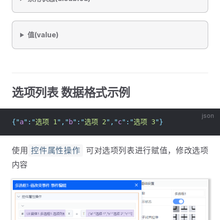
值(value)
选项列表 数据格式示例
json
{
"
a
"
:
"
选项 1
"
,
"
b
"
:
"
选项 2
"
,
"
c
"
:
"
选项 3
"
}
使用
可对选项列表进行赋值，修改选项
控件属性操作
内容