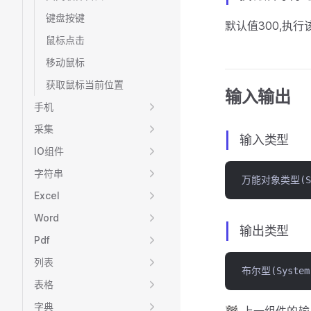
键盘按键
默认值300,执
鼠标点击
移动鼠标
获取鼠标当前位置
输入输出
手机
采集
输入类型
IO组件
字符串
万能对象类型(Sys
Excel
Word
输出类型
Pdf
列表
布尔型(System.
表格
字典