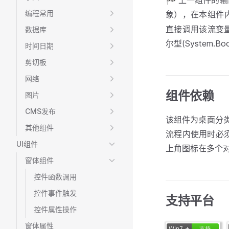
🏁 上一组件的
编程常用
象），在本组件
直接调用该流变
数据库
尔型(System.B
时间日期
剪切板
网络
组件依赖
图片
CMS发布
该组件为桌面分
其他组件
流程内使用时必
UI组件
上角图标在多个
窗体组件
控件函数调用
控件事件触发
支持平台
控件属性操作
窗体属性