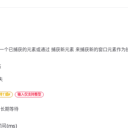
择一个已捕获的元素或通过 捕获新元素 来捕获新的窗口元素作为
态
失
持T或#
输入仅支持整型
表示长期等待
间(ms)