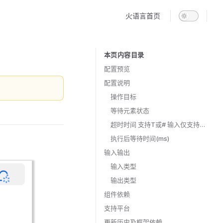
Main Navigation
火语言首页
本页内容目录
Table of Contents for current page
配置预览
配置说明
操作目标
等待元素状态
超时时间 支持T或# 输入仅支持整型
执行后等待时间(ms)
输入输出
输入类型
输出类型
组件依赖
支持平台
更新历史及框架依赖