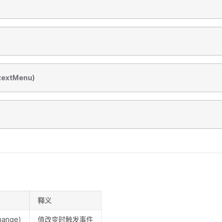
extMenu)
释义
ange)
值改变时触发事件