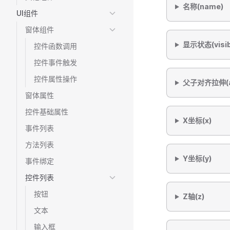
名称(name)
UI组件
窗体组件
显示状态(visib
控件函数调用
控件事件触发
控件属性操作
父子对齐拉伸(a
窗体属性
控件基础属性
X坐标(x)
事件列表
方法列表
Y坐标(y)
事件绑定
控件列表
按钮
Z轴(z)
文本
输入框