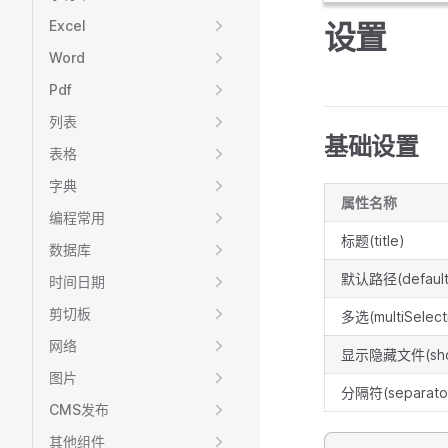
Excel
设置
Word
Pdf
列表
基础设置
表格
字典
属性名称
编程常用
标题(title)
数据库
默认路径(default
时间日期
剪切板
多选(multiSelect
网络
显示隐藏文件(show
图片
分隔符(separato
CMS发布
其他组件