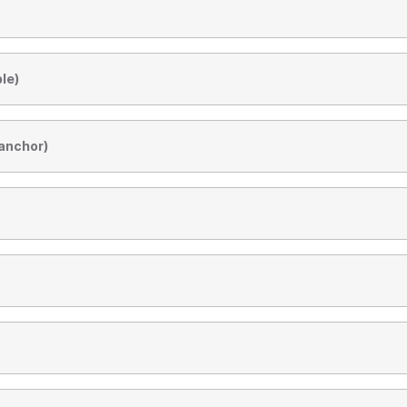
le)
nchor)