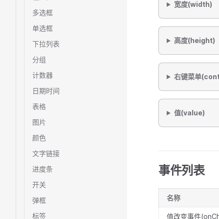
宽度(width)
多选框
单选框
高度(height)
下拉列表
分组
计数器
右键菜单(cont
日期时间
表格
值(value)
图片
颜色
文字链接
事件列表
进度条
开关
名称
弹框
标签
值改变事件(onCh