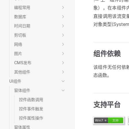
编程常用
象），在本组件
直接调用该流变
数据库
对象类型(Syste
时间日期
剪切板
网络
组件依赖
图片
CMS发布
该组件无任何依
其他组件
态函数。
UI组件
窗体组件
控件函数调用
支持平台
控件事件触发
控件属性操作
窗体属性