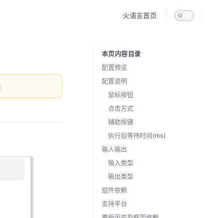
Main Navigation
火语言首页
本页内容目录
Table of Contents for current page
配置预览
配置说明
作
鼠标按钮
点击方式
辅助按键
执行后等待时间(ms)
输入输出
输入类型
输出类型
组件依赖
支持平台
更新历史及框架依赖