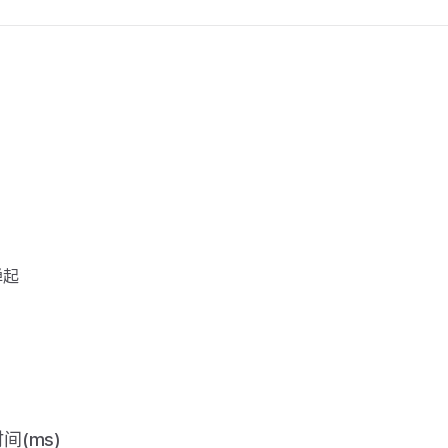
弹起
间(ms)