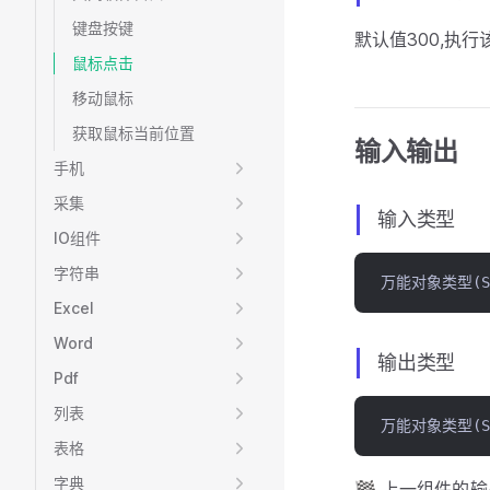
键盘按键
默认值300,执
鼠标点击
移动鼠标
获取鼠标当前位置
输入输出
手机
采集
输入类型
IO组件
字符串
万能对象类型(Sys
Excel
Word
输出类型
Pdf
列表
万能对象类型(Sys
表格
字典
🏁 上一组件的